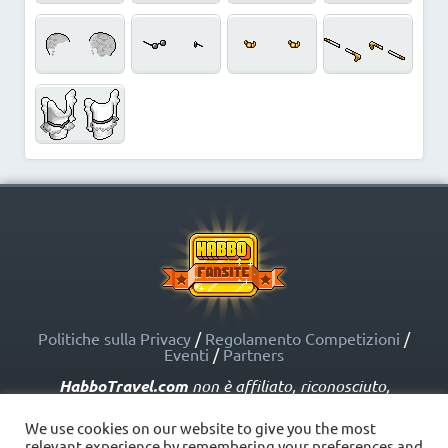
Politiche sulla Privacy
/
Regolamento Competizioni
/
Eventi
/
Partners
HabboTravel.com
non è affiliato, riconosciuto,
sponsorizzato o approvato da Sulake Corporation Oy o
dalle società affiliate. HabboTravel.com può servirsi di
We use cookies on our website to give you the most
marchi registrati e altre proprietà intellettuali di Habbo
relevant experience by remembering your preferences and