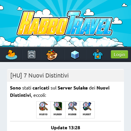
Skip
to
content
HabboTravel
Un viaggio di pixel!
Login
[HU] 7 Nuovi Distintivi
Sono
stati
caricati
sul
Server Sulake
dei
Nuovi
Distintivi
, eccoli:
HU010
HU009
HU008
HU007
Update 13:28