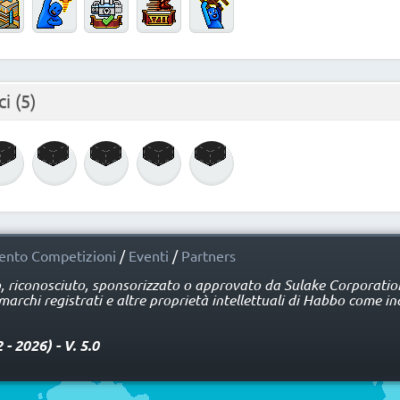
ci
(5)
nto Competizioni
/
Eventi
/
Partners
o, riconosciuto, sponsorizzato o approvato da Sulake Corporation 
rchi registrati e altre proprietà intellettuali di Habbo come ind
 2026) - V. 5.0