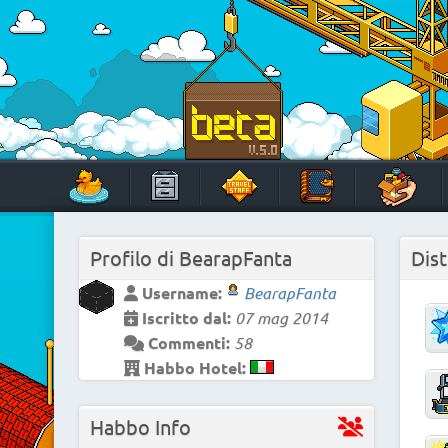
Skip
to
content
HabboTravel
Un viaggio di pixel!
Profilo di
BearapFanta
Dist
Username:
BearapFanta
Iscritto dal:
07 mag 2014
Commenti:
58
Habbo Hotel:
Habbo Info