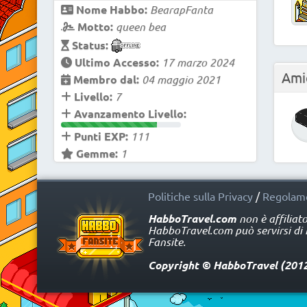
Nome Habbo:
BearapFanta
Motto:
queen bea
Status:
Ultimo Accesso:
17 marzo 2024
Ami
Membro dal:
04 maggio 2021
Livello:
7
Avanzamento Livello:
Punti EXP:
111
Gemme:
1
Politiche sulla Privacy
/
Regolame
HabboTravel.com
non è affiliat
HabboTravel.com può servirsi di ma
Fansite.
Copyright © HabboTravel (2012 -