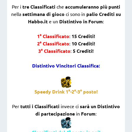
Per i
tre Classificati
che
accumuleranno più punti
nella
settimana di gioco
ci sono in
palio Crediti su
Habbo.it
e un
Distintivo in Forum
:
1° Classificato
:
15 Crediti!
2° Classificato
:
10 Crediti!
3° Classificato
:
5 Crediti!
Distintivo Vincitori Classifica:
Speedy Drink 1°-2°-3° posto!
Per
tutti i Classificati
invece ci
sarà un Distintivo
di partecipazione
in
Forum
: