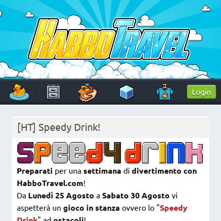
Skip
to
content
HabboTravel
Un viaggio di pixel!
Login
[HT] Speedy Drink!
Preparati
per una
settimana
di
divertimento con
HabboTravel.com
!
Da
Lunedì 25 Agosto
a
Sabato 30 Agosto
vi
aspetterà un
gioco in stanza
ovvero lo "
Speedy
Drink
" ad
ostacoli
!