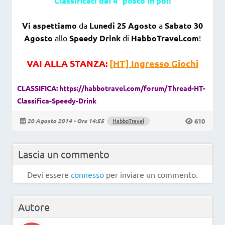
Classificati dal 4° posto in poi!
Vi aspettiamo
da
Lunedì 25 Agosto
a
Sabato 30
Agosto
allo
Speedy Drink
di
HabboTravel.com
!
VAI ALLA STANZA
:
[HT] Ingresso Giochi
CLASSIFICA:
https://habbotravel.com/forum/Thread-HT-
Classifica-Speedy-Drink
610
20 Agosto 2014 - Ore 14:55
HabboTravel
Lascia un commento
Devi essere
connesso
per inviare un commento.
Autore