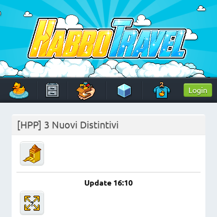
Skip
to
content
HabboTravel
Un viaggio di pixel!
Login
[HPP] 3 Nuovi Distintivi
Update 16:10