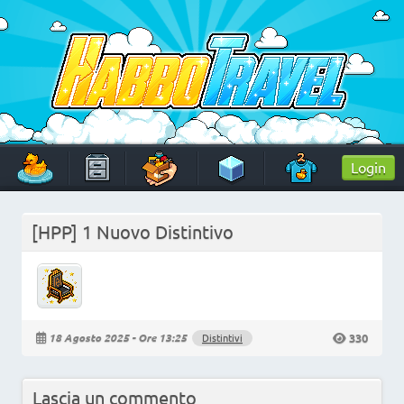
Skip
to
content
HabboTravel
Un viaggio di pixel!
Login
[HPP] 1 Nuovo Distintivo
330
18 Agosto 2025 - Ore 13:25
Distintivi
Lascia un commento