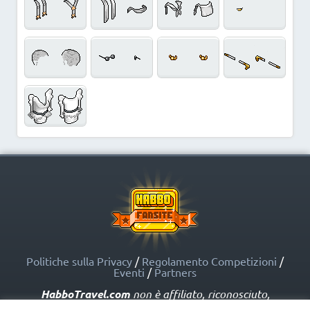
Politiche sulla Privacy
/
Regolamento Competizioni
/
Eventi
/
Partners
HabboTravel.com
non è affiliato, riconosciuto,
sponsorizzato o approvato da Sulake Corporation Oy o