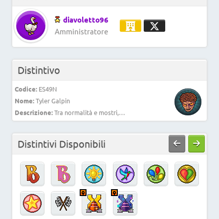
diavoletto96
Amministratore
Distintivo
Codice:
ES49N
Nome:
Tyler Galpin
Descrizione:
Tra normalità e mostri, anche i cuori più dolci sanno mordere.
Distintivi Disponibili