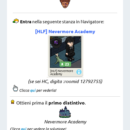
Entra
nella seguente stanza in Navigatore:
[HLF] Nevermore Academy
(se sei HC, digita :roomid 12792755
)
Clicca
qui
per vederla!
Ottieni prima il
primo distintivo
.
Nevermore Academy
Clicca
qui
per vedere la soluzione!