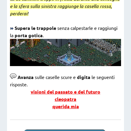
e la sfera sulla sinistra raggiunge la casella rossa,
perderai!
Supera le trappole
senza calpestarle e raggiungi
la
porta gotica
.
Avanza
sulle caselle scure e
d
igita
le seguenti
risposte.
visioni del passato e del futuro
cleopatra
querida mia