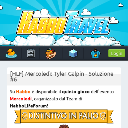
Skip
to
content
HabboTravel
Un viaggio di pixel!
Login
[HLF] Mercoledì: Tyler Galpin - Soluzione
#6
Su
Habbo
è disponibile il
quinto gioco
dell'evento
Mercoledì
, organizzato dal Team di
HabboLifeForum
!