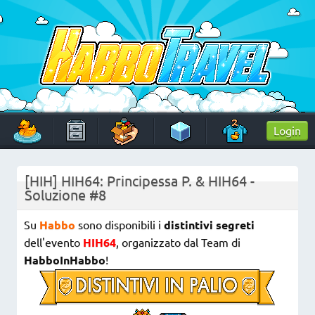
Skip
to
content
HabboTravel
Un viaggio di pixel!
Login
[HIH] HIH64: Principessa P. & HIH64 -
Soluzione #8
Su
Habbo
sono disponibili i
distintivi segreti
dell'evento
HIH64
, organizzato dal Team di
HabboInHabbo
!