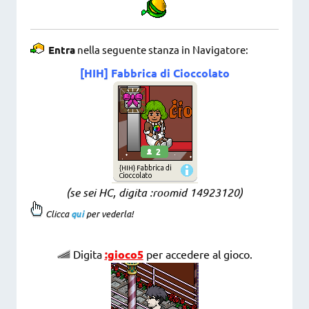
Entra
nella seguente stanza in Navigatore:
[HIH] Fabbrica di Cioccolato
(se sei HC, digita :roomid 14923120
)
Clicca
qui
per vederla!
Digita
:gioco5
per accedere al gioco.