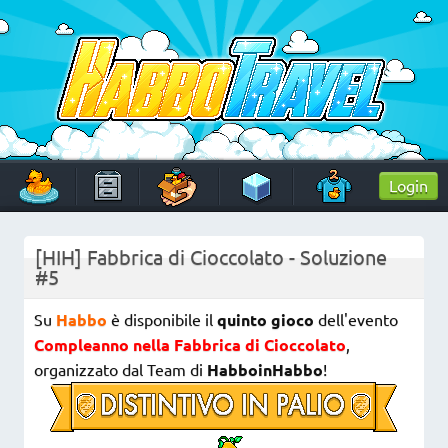
Skip
to
content
HabboTravel
Un viaggio di pixel!
Login
[HIH] Fabbrica di Cioccolato - Soluzione
#5
Su
Habbo
è disponibile il
quinto gioco
dell'evento
Compleanno nella Fabbrica di Cioccolato
,
organizzato dal Team di
HabboinHabbo
!