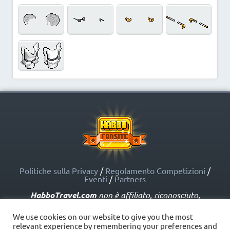
Politiche sulla Privacy
/
Regolamento Competizioni
/
Eventi
/
Partners
HabboTravel.com
non è affiliato, riconosciuto,
sponsorizzato o approvato da Sulake Corporation Oy o
dalle società affiliate. HabboTravel.com può servirsi di
We use cookies on our website to give you the most
marchi registrati e altre proprietà intellettuali di Habbo
relevant experience by remembering your preferences and
come indicato nelle Politiche sui Fansite.