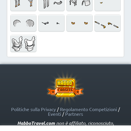
Politiche sulla Privacy
/
Regolamento Competizioni
/
Eventi
/
Partners
HabboTravel.com
non è affiliato, riconosciuto,
sponsorizzato o approvato da Sulake Corporation Oy o