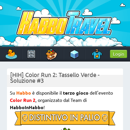
Skip
to
content
HabboTravel
Un viaggio di pixel!
Login
[HIH] Color Run 2: Tassello Verde -
Soluzione #3
Su
Habbo
è disponibile il
terzo gioco
dell'evento
Color Run 2
, organizzato dal Team di
HabboInHabbo
!