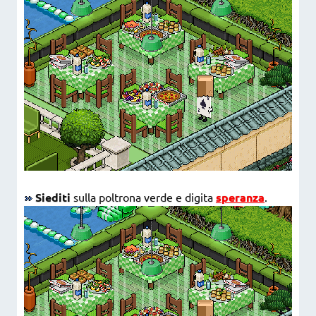
Siediti
sulla poltrona verde e digita
speranza
.