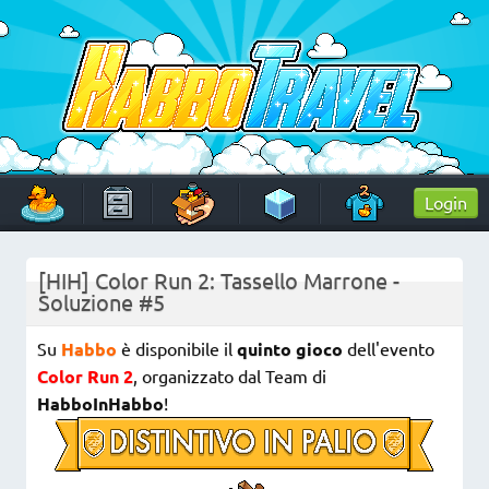
Skip
to
content
HabboTravel
Un viaggio di pixel!
Login
[HIH] Color Run 2: Tassello Marrone -
Soluzione #5
Su
Habbo
è disponibile il
quinto gioco
dell'evento
Color Run 2
, organizzato dal Team di
HabboInHabbo
!