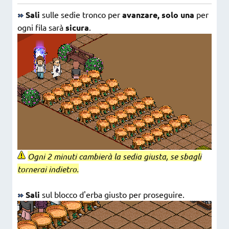
Sali
sulle sedie tronco per
avanzare
, solo una
per
ogni fila sarà
sicura
.
Ogni 2 minuti cambierà la sedia giusta, se sbagli
tornerai indietro.
Sali
sul blocco d'erba giusto per proseguire.