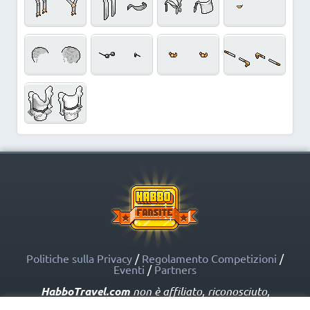
Politiche sulla Privacy
/
Regolamento Competizioni
/
Eventi
/
Partners
HabboTravel.com
non è affiliato, riconosciuto,
sponsorizzato o approvato da Sulake Corporation Oy o