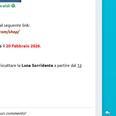
eraldi
.
l seguente link:
.com/shop/
so
il
20 Febbraio 2026
.
iscattare la
Luna Sorridente
a partire dal
12
ia un commento!