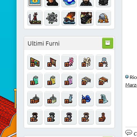
Ultimi Furni
Ric
Marz
Co