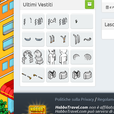
Ultimi Vestiti
6 F
Las
Politiche sulla Privacy
/
Regolame
HabboTravel.com
non è affiliat
HabboTravel.com può servirsi di ma