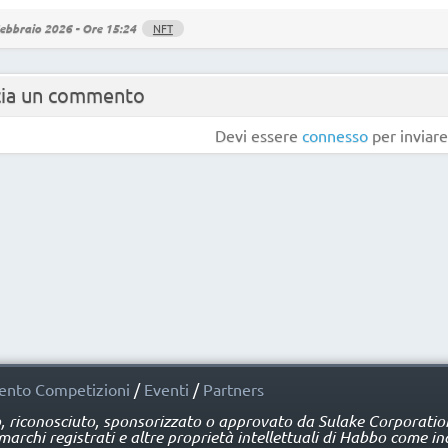
ebbraio 2026 - Ore 15:24
NFT
cia un commento
Devi essere
connesso
per inviar
nto Competizioni
/
Eventi
/
Partners
o, riconosciuto, sponsorizzato o approvato da Sulake Corporation 
rchi registrati e altre proprietà intellettuali di Habbo come ind