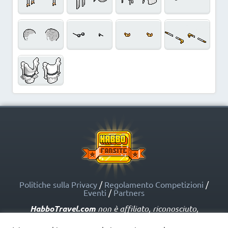
Politiche sulla Privacy
/
Regolamento Competizioni
/
Eventi
/
Partners
HabboTravel.com
non è affiliato, riconosciuto,
sponsorizzato o approvato da Sulake Corporation Oy o
dalle società affiliate. HabboTravel.com può servirsi di