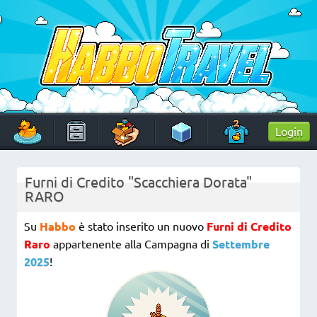
Skip
to
content
HabboTravel
Un viaggio di pixel!
Login
Furni di Credito "Scacchiera Dorata"
RARO
Su
Habbo
è stato inserito un nuovo
Furni di Credito
Raro
appartenente alla Campagna di
Settembre
2025
!