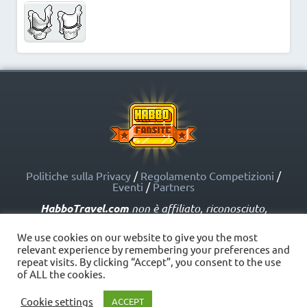
Politiche sulla Privacy
/
Regolamento Competizioni
/
Eventi
/
Partners
HabboTravel.com
non è affiliato, riconosciuto,
sponsorizzato o approvato da Sulake Corporation Oy o
dalle società affiliate. HabboTravel.com può servirsi di
We use cookies on our website to give you the most
marchi registrati e altre proprietà intellettuali di Habbo
relevant experience by remembering your preferences and
come indicato nelle Politiche sui Fansite.
repeat visits. By clicking “Accept”, you consent to the use
Copyright © HabboTravel (2012 - 2026) - V. 5.0
of ALL the cookies.
Cookie settings
ACCEPT