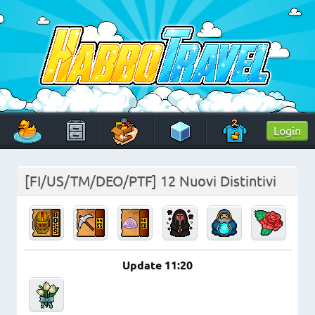
Skip
to
content
HabboTravel
Un viaggio di pixel!
Login
[FI/US/TM/DEO/PTF] 12 Nuovi Distintivi
Update 11:20