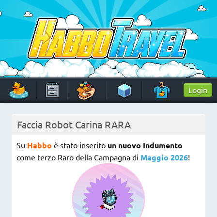
Skip
to
content
HabboTravel
Un viaggio di pixel!
Login
Faccia Robot Carina RARA
Su
Habbo
è stato inserito
un nuovo Indumento
come terzo Raro della Campagna di
Maggio 2026
!