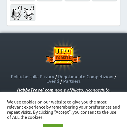
Politiche sulla Privacy
/
Regolamento Competizioni
/
Eventi
/
Partners
HabboTravel.com
non è affiliato, riconosciuto,
sponsorizzato o approvato da Sulake Corporation Oy o
dalle società affiliate. HabboTravel.com può servirsi di
We use cookies on our website to give you the most
marchi registrati e altre proprietà intellettuali di Habbo
relevant experience by remembering your preferences and
come indicato nelle Politiche sui Fansite.
repeat visits. By clicking “Accept”, you consent to the use
Copyright © HabboTravel (2012 - 2026) - V. 5.0
of ALL the cookies.