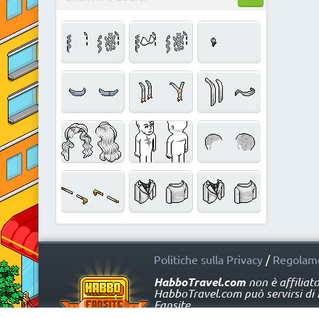
Politiche sulla Privacy
/
Regolame
HabboTravel.com
non è affiliat
HabboTravel.com può servirsi di ma
Fansite.