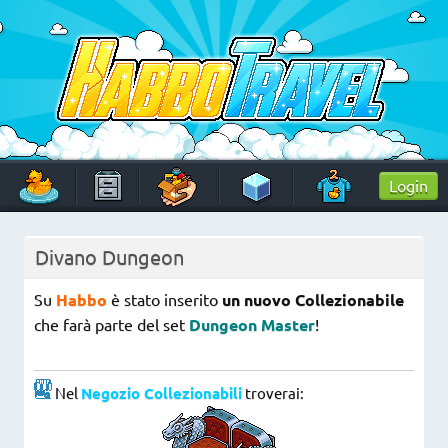
Skip
to
content
HabboTravel
Un viaggio di pixel!
Login
Divano Dungeon
Su
Habbo
è stato inserito
un nuovo Collezionabile
che farà parte del set
Dungeon Master
!
Nel
Negozio Collezionabili
troverai: