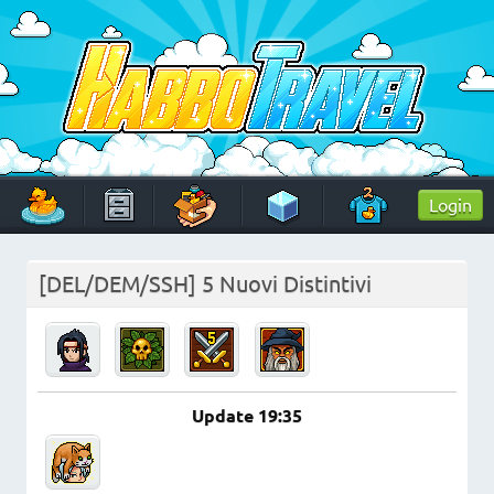
Skip
to
content
HabboTravel
Un viaggio di pixel!
Login
[DEL/DEM/SSH] 5 Nuovi Distintivi
Update 19:35