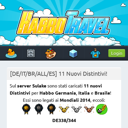
Skip
to
content
HabboTravel
Un viaggio di pixel!
Login
[DE/IT/BR/ALL/ES] 11 Nuovi Distintivi!
Sul
server Sulake
sono stati caricati
11
nuovi
Distintivi
per
Habbo Germania
,
Italia
e
Brasile
!
Essi sono legati ai
Mondiali 2014
, eccoli:
DE338/344