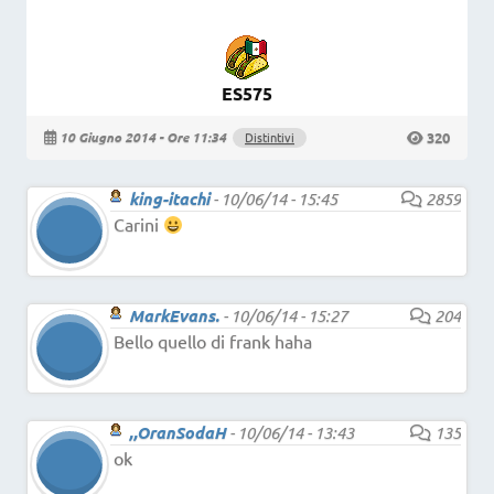
ES575
320
10 Giugno 2014 - Ore 11:34
Distintivi
king-itachi
-
10/06/14 - 15:45
2859
Carini
MarkEvans.
-
10/06/14 - 15:27
204
Bello quello di frank haha
,,OranSodaH
-
10/06/14 - 13:43
135
ok