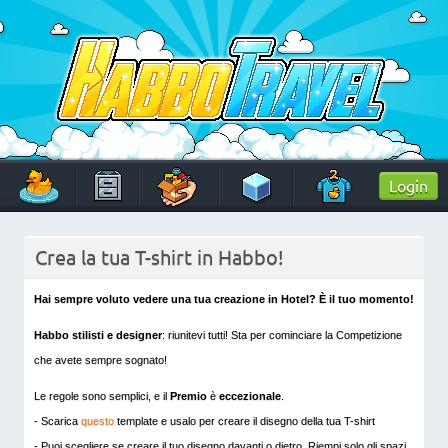
Skip
to
content
HabboTravel
Un viaggio di pixel!
Login
Crea la tua T-shirt in Habbo!
Hai sempre voluto vedere una tua creazione in Hotel? È il tuo momento!
Habbo stilisti e designer
: riunitevi tutti! Sta per cominciare la Competizione
che avete sempre sognato!
Le regole sono semplici, e il
Premio
è
eccezionale
.
- Scarica
questo
template e usalo per creare il disegno della tua T-shirt
- Puoi scegliere se creare il tuo disegno davanti o dietro. Riempi solo gli spazi