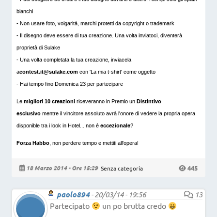
bianchi
- Non usare foto, volgarità, marchi protetti da copyright o trademark
- Il disegno deve essere di tua creazione. Una volta inviatoci, diventerà
proprietà di Sulake
- Una volta completata la tua creazione, inviacela
a
contest.it@sulake.com
con 'La mia t-shirt' come oggetto
- Hai tempo fino Domenica 23 per partecipare
Le
migliori 10 creazioni
riceveranno in Premio un
Distintivo
esclusivo
mentre il vincitore assoluto avrà l'onore di vedere la propria opera
disponible tra i look in Hotel... non è
eccezionale
?
Forza Habbo
, non perdere tempo e mettiti all'opera!
445
18 Marzo 2014 - Ore 15:29
Senza categoria
paolo894
-
20/03/14 - 19:56
13
Partecipato
un po brutta credo