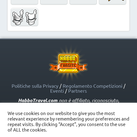
Politiche sulla Privacy
/
Regolamento Competizioni
/
Eventi
/
Partners
HabboTravel.com
non è affiliato, riconosciuto,
sponsorizzato o approvato da Sulake Corporation Oy o
dalle società affiliate. HabboTravel.com può servirsi di
We use cookies on our website to give you the most
marchi registrati e altre proprietà intellettuali di Habbo
relevant experience by remembering your preferences and
come indicato nelle Politiche sui Fansite.
repeat visits. By clicking “Accept”, you consent to the use
Copyright © HabboTravel (2012 - 2026) - V. 5.0
of ALL the cookies.