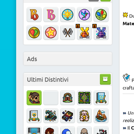
Du
Mate
Ads
Ultimi Distintivi
P
craft
Un 
reali
Il
C