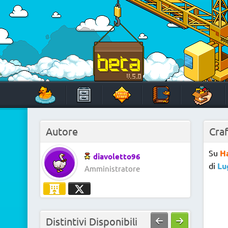
Skip
to
content
HabboTravel
Un viaggio di pixel!
Autore
Craf
Su
H
diavoletto96
di
Lu
Amministratore
Distintivi Disponibili