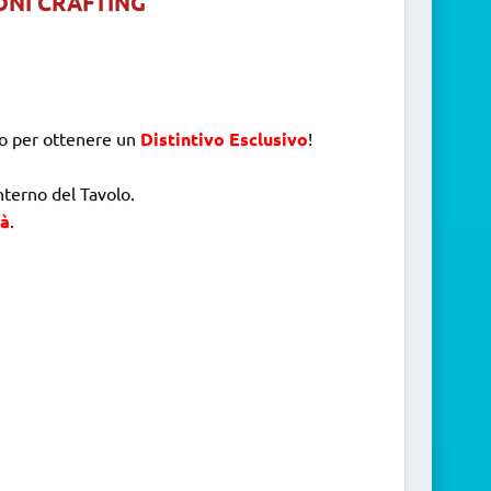
IONI CRAFTING
to per ottenere un
Distintivo Esclusivo
!
nterno del Tavolo.
rà
.