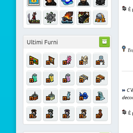
È 
Ultimi Furni
Tro
C'è
decor
È 