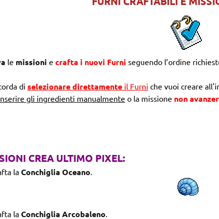
FURNI CRAFTABILI E MISS
va
le
missioni
e
crafta i nuovi Furni
seguendo l’ordine richies
corda di
selezionare direttamente
il Furni
che vuoi creare all'i
nserire gli ingredienti manualmente
o la missione
non avanze
SIONI CREA ULTIMO PIXEL:
fta la
Conchiglia Oceano
.
fta la
Conchiglia Arcobaleno
.