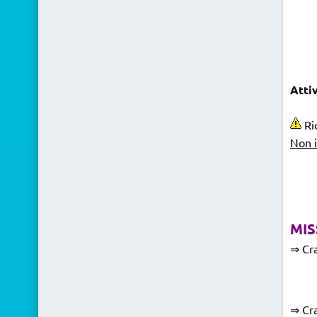
Atti
Ri
Non i
MIS
⇒ Cra
⇒ Cra