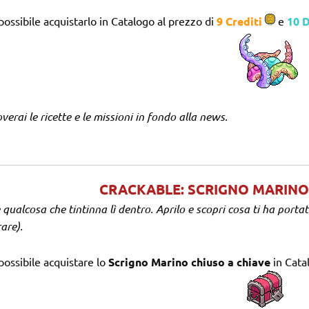
possibile acquistarlo in Catalogo al prezzo di
9 Crediti
e
10 
verai le ricette e le missioni in fondo alla news.
CRACKABLE: SCRIGNO MARINO
 qualcosa che tintinna lì dentro. Aprilo e scopri cosa ti ha porta
are).
possibile acquistare lo
Scrigno Marino chiuso a chiave
in Cata