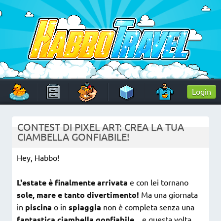
Skip
to
content
HabboTravel
Un viaggio di pixel!
Login
CONTEST DI PIXEL ART: CREA LA TUA
CIAMBELLA GONFIABILE!
Hey, Habbo!
L'estate è finalmente arrivata
e con lei tornano
sole, mare e tanto divertimento!
Ma una giornata
in
piscina
o in
spiaggia
non è completa senza una
fantastica ciambella gonfiabile
... e questa volta