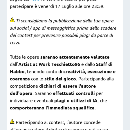
partecipare è venerdì 17 Luglio alle ore 23:59.
Ti sconsigliamo la pubblicazione della tua opera
sui social / app di messaggistica prima dello scadere
del contest per prevenire possibili plagi da parte di
terzi.
Tutte le opere
saranno attentamente valutate
dall'
Artist at Work Teschietto96
e dallo
Staff di
Habbo
, tenendo conto di
creatività, esecuzione e
coerenza
con lo
stile del gioco
. Partecipando alla
competizione
dichiari di essere l'autore
dell'opera
. Saranno
effettuati controlli
per
individuare eventuali
plagi o utilizzi di IA
, che
comporteranno l'immediata squalifica
.
Partecipando al contest, l’autore concede
all’organizzatore il diritto di esporre e utilizzare