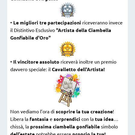
•
Le migliori tre partecipazioni
riceveranno invece
il Distintivo Esclusivo
"Artista della Ciambella
Gonfiabile d'Oro"
•
Il vincitore assoluto
riceverà inoltre un premio
davvero speciale: il
Cavalletto dell'Artista!
Non vediamo l’ora di
scoprire la tua creazione
!
Libera la
fantasia
e
sorprendici
con la
tua idea
…
chissà, la
prossima ciambella gonfiabile
simbolo
dell’estate
potrebbe essere
proprio la tua!