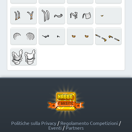
Politiche sulla Privacy
/
Regolamento Competizioni
/
Eventi
/
Partners