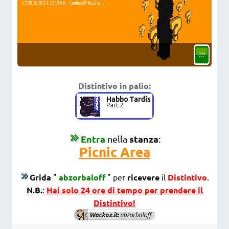
Distintivo in palio:
Entra
stanza
nella
:
Picnic Area
Grida
"
abzorbaloff
" per
ricevere
il
Distintivo
.
N.B.
:
Hai solo 24 ore di tempo per prendere il
Distintivo!