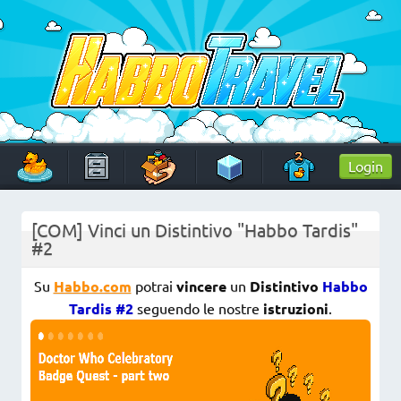
Skip
to
content
HabboTravel
Un viaggio di pixel!
Login
[COM] Vinci un Distintivo "Habbo Tardis"
#2
Su
Habbo.com
potrai
vincere
un
Distintivo
Habbo
Tardis #2
seguendo le nostre
istruzioni
.