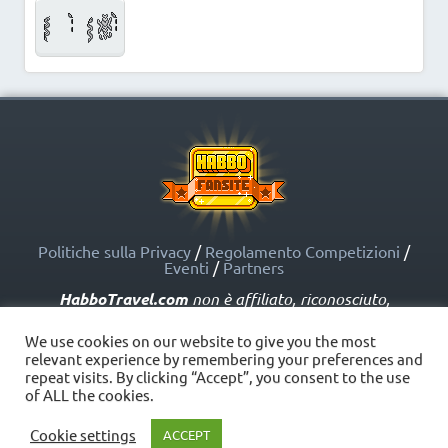
Politiche sulla Privacy
/
Regolamento Competizioni
/
Eventi
/
Partners
HabboTravel.com
non è affiliato, riconosciuto,
sponsorizzato o approvato da Sulake Corporation Oy o
dalle società affiliate. HabboTravel.com può servirsi di
We use cookies on our website to give you the most
marchi registrati e altre proprietà intellettuali di Habbo
relevant experience by remembering your preferences and
come indicato nelle Politiche sui Fansite.
repeat visits. By clicking “Accept”, you consent to the use
Copyright © HabboTravel (2012 - 2026) - V. 5.0
of ALL the cookies.
Cookie settings
ACCEPT