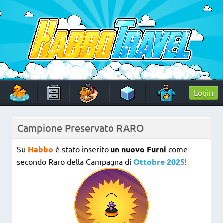
Skip
to
content
HabboTravel
Un viaggio di pixel!
Login
Campione Preservato RARO
Su
Habbo
è stato inserito
un nuovo Furni
come
secondo Raro della Campagna di
Ottobre 2025
!