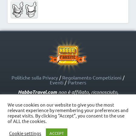
Politiche sulla Privacy
/
Regolamento Competizioni
/
Eventi
/
Partners
HabboTravel.com
non è affiliato, riconosciuto,
sponsorizzato o approvato da Sulake Corporation Oy o
dalle società affiliate. HabboTravel.com può servirsi di
We use cookies on our website to give you the most
marchi registrati e altre proprietà intellettuali di Habbo
relevant experience by remembering your preferences and
come indicato nelle Politiche sui Fansite.
repeat visits. By clicking “Accept”, you consent to the use
Copyright © HabboTravel (2012 - 2026) - V. 5.0
of ALL the cookies.
Cookie settings
ACCEPT