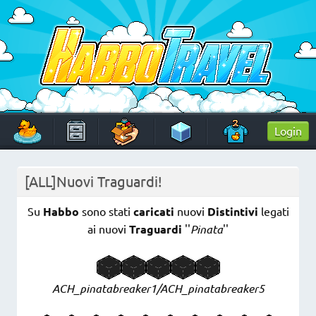
Skip
to
content
HabboTravel
Un viaggio di pixel!
Login
[ALL]Nuovi Traguardi!
Su
Habbo
sono stati
caricati
nuovi
Distintivi
legati
ai nuovi
Traguardi
''
Pinata
''
ACH_pinatabreaker1/ACH_pinatabreaker5