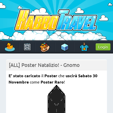
Skip
to
content
HabboTravel
Un viaggio di pixel!
Login
[ALL] Poster Natalizio! - Gnomo
E' stato caricato
il
Poster
che
uscirà Sabato 30
Novembre
come
Poster Raro
!