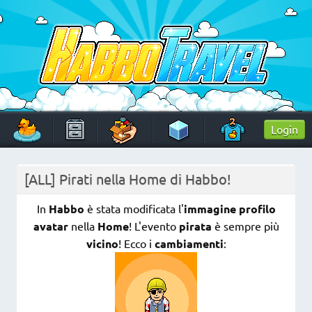
Skip
to
content
HabboTravel
Un viaggio di pixel!
Login
[ALL] Pirati nella Home di Habbo!
In
Habbo
è stata modificata l'
immagine profilo
avatar
nella
Home
! L'evento
pirata
è sempre più
vicino
! Ecco i
cambiamenti
: