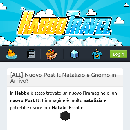
Skip
to
content
HabboTravel
Un viaggio di pixel!
Login
[ALL] Nuovo Post It Natalizio e Gnomo in
Arrivo?
In
Habbo
è stato trovato un nuovo l'immagine di un
nuovo Post It
! L'immagine è molto
natalizia
e
potrebbe uscire per
Natale
! Eccolo: