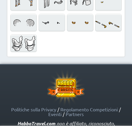
Politiche sulla Privacy
/
Regolamento Competizioni
/
Eventi
/
Partners
HabboTravel.com
non è affiliato, riconosciuto,
sponsorizzato o approvato da Sulake Corporation Oy o