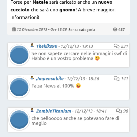
Forse per
Natale
sarà caricato anche un
nuovo
cucciolo
che sarà uno
gnomo
! A breve maggiori
informazioni!
457
12 Dicembre 2013 - Ore 18:25
Senza categoria
Thekiks96
-
12/12/13 - 19:13
231
Se non sapete cercare nelle immagini swf di
Habbo è un vostro problema
,Impensabile
-
12/12/13 - 18:56
141
Falsa News al 100%
ZombieTitanium
-
12/12/13 - 18:41
98
che bellooooo anche se potevano fare di
meglio