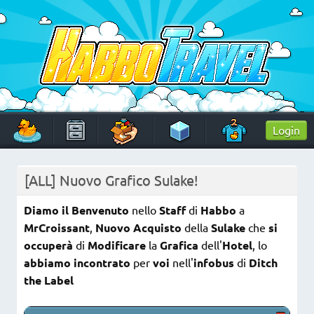
Skip
to
content
HabboTravel
Un viaggio di pixel!
Login
[ALL] Nuovo Grafico Sulake!
Diamo il Benvenuto
nello
Staff
di
Habbo
a
MrCroissant
,
Nuovo Acquisto
della
Sulake
che
si
occuperà
di
Modificare
la
Grafica
dell'
Hotel
, lo
abbiamo incontrato
per
voi
nell'
infobus
di
Ditch
the Label