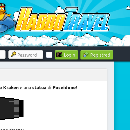
Registrati
o Kraken
e una
statua
di
Poseidone
!
ione
stanza: