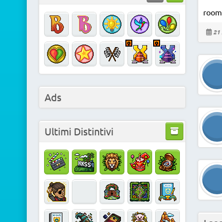
roomc
21 
Ads
Ultimi Distintivi