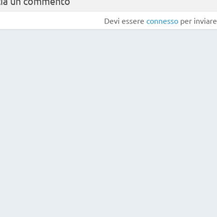
cia un commento
Devi essere
connesso
per inviar