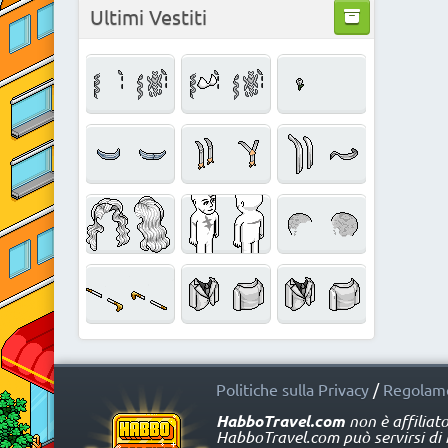
Ultimi Vestiti
Politiche sulla Privacy
/
Regolame
HabboTravel.com
non è affiliat
HabboTravel.com può servirsi di ma