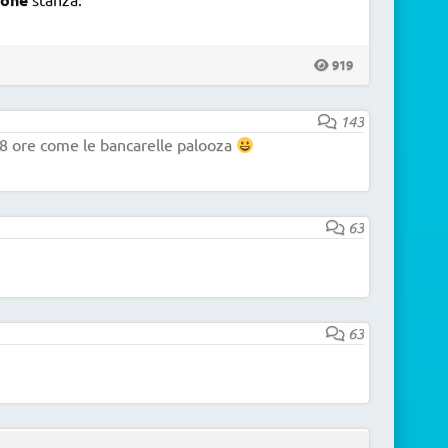
919
143
8 ore come le bancarelle palooza
63
63