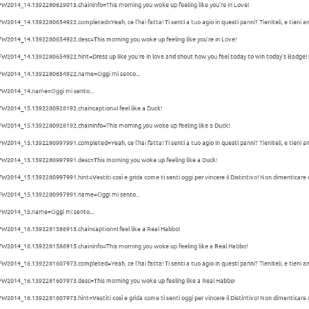
W2014_14.1392280629015.chaininfo=This morning you woke up feeling like you're in Love!
W2014_14.1392280654922.completed=Yeah, ce l'hai fatta! Ti senti a tuo agio in questi panni? Tieniteli, e tieni anch
W2014_14.1392280654922.desc=This morning you woke up feeling like you're in Love!
W2014_14.1392280654922.hint=Dress up like you're in love and shout how you feel today to win today's Badge!
FW2014_14.1392280654922.name=Oggi mi sento...
FW2014_14.name=Oggi mi sento...
FW2014_15.1392280928192.chaincaption=I feel like a Duck!
FW2014_15.1392280928192.chaininfo=This morning you woke up feeling like a Duck!
W2014_15.1392280997991.completed=Yeah, ce l'hai fatta! Ti senti a tuo agio in questi panni? Tieniteli, e tieni anch
FW2014_15.1392280997991.desc=This morning you woke up feeling like a Duck!
W2014_15.1392280997991.hint=Vestiti così e grida come ti senti oggi per vincere il Distintivo! Non dimenticare 
FW2014_15.1392280997991.name=Oggi mi sento...
FW2014_15.name=Oggi mi sento...
FW2014_16.1392281586915.chaincaption=I feel like a Real Habbo!
FW2014_16.1392281586915.chaininfo=This morning you woke up feeling like a Real Habbo!
W2014_16.1392281607973.completed=Yeah, ce l'hai fatta! Ti senti a tuo agio in questi panni? Tieniteli, e tieni anch
FW2014_16.1392281607973.desc=This morning you woke up feeling like a Real Habbo!
W2014_16.1392281607973.hint=Vestiti così e grida come ti senti oggi per vincere il Distintivo! Non dimenticare 