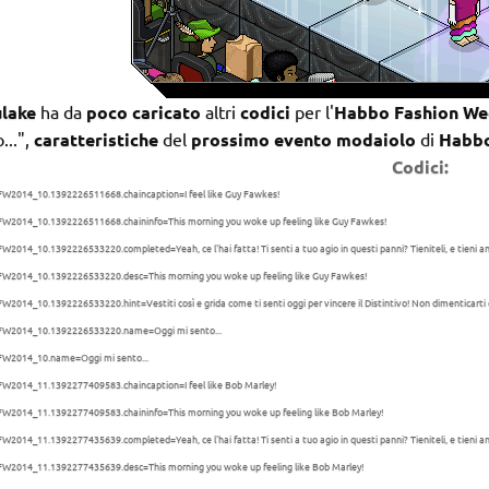
ulake
ha da
poco caricato
altri
codici
per l'
Habbo Fashion We
...",
caratteristiche
del
prossimo evento modaiolo
di
Habb
Codici:
FW2014_10.1392226511668.chaincaption=I feel like Guy Fawkes!
FW2014_10.1392226511668.chaininfo=This morning you woke up feeling like Guy Fawkes!
W2014_10.1392226533220.completed=Yeah, ce l'hai fatta! Ti senti a tuo agio in questi panni? Tieniteli, e tieni anch
FW2014_10.1392226533220.desc=This morning you woke up feeling like Guy Fawkes!
W2014_10.1392226533220.hint=Vestiti così e grida come ti senti oggi per vincere il Distintivo! Non dimenticarti 
FW2014_10.1392226533220.name=Oggi mi sento...
FW2014_10.name=Oggi mi sento...
FW2014_11.1392277409583.chaincaption=I feel like Bob Marley!
FW2014_11.1392277409583.chaininfo=This morning you woke up feeling like Bob Marley!
W2014_11.1392277435639.completed=Yeah, ce l'hai fatta! Ti senti a tuo agio in questi panni? Tieniteli, e tieni anch
FW2014_11.1392277435639.desc=This morning you woke up feeling like Bob Marley!