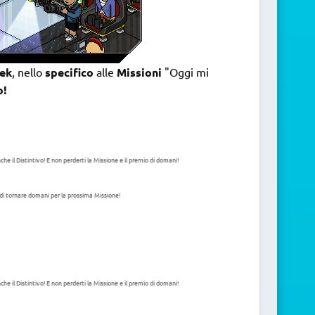
ek
, nello
specifico
alle
Missioni
"Oggi mi
o!
e il Distintivo! E non perderti la Missione e il premio di domani!
di tornare domani per la prossima Missione!
e il Distintivo! E non perderti la Missione e il premio di domani!