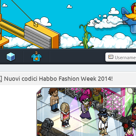
L] Nuovi codici Habbo Fashion Week 2014!