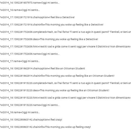
FW2014_16.1392281607973.name=Oggi mi sento...
FW2014_16.name=Oggi mi sento...
FW2014_17.1392281721916.chaincaption=I feel like a Detective!
FW2014_17.1392281721916.chaininfo=This morning you woke up feeling like a Detective!
W2014_17.1392281752658.completed=Yeah, ce l'hai fatta! Ti senti a tuo agio in questi panni? Tieniteli, e tieni anch
FW2014_17.1392281752658.desc=This morning you woke up feeling like a Detective!
W2014_17.1392281752658.hint=Vestiti così e grida come ti senti oggi per vincere il Distintivo! Non dimenticare 
FW2014_17.1392281752658.name=Oggi mi sento...
FW2014_17.name=Oggi mi sento...
FW2014_18.1392281862914.chaincaption=I feel like an Ottoman Student
FW2014_18.1392281862914.chaininfo=This morning you woke up feeling like an Ottoman Student!
W2014_18.1392281915220.completed=Yeah, ce l'hai fatta! Ti senti a tuo agio in questi panni? Tieniteli, e tieni anch
FW2014_18.1392281915220.desc=This morning you woke up feeling like an Ottoman Student!
W2014_18.1392281915220.hint=Vestiti così e grida come ti senti oggi per vincere il Distintivo! Non dimenticare 
FW2014_18.1392281915220.name=Oggi mi sento...
FW2014_18.name=Oggi mi sento...
FW2014_19.1392290863142.chaincaption=I feel crazy!
FW2014_19.1392290863142.chaininfo=This morning you woke up feeling crazy!