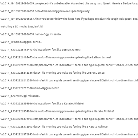
W2014_19.1392290966054.completed=It's unbelievable! You solved this crazy hard Quest! Here is a Badge for you.
FW2014_19.1392290966054.desc=This morning you woke up feeling crazy!
W2014_19.1392290966054.hint=You better follow the hints here if you hope to solve this tough look quest! Today you a
 watching a 3D movie, Easy, isn't it?
FW2014_19.1392290966054.name=Oggi mi sento...
FW2014_19.name=Oggi mi sento...
FW2014_8.1392226185473.chaincaption=I feel like LeBron James!
FW2014_8.1392226185473.chaininfo=This morning you woke up feeling like LeBron James!
W2014_8.1392226212338.completed=Yeah, ce l'hai fatta! Ti senti a tuo agio in questi panni? Tieniteli, e tieni anche
FW2014_8.1392226212338.desc=This morning you woke up feeling like LeBron James!
W2014_8.1392226212338.hint=Vestiti così e grida come ti senti oggi per vincere il Distintivo! Non dimenticarti d
FW2014_8.1392226212338.name=Oggi mi sento...
FW2014_8.name=Oggi mi sento...
W2014_9.1392226354986.chaincaption=I feel like a Karate Athlete!
FW2014_9.1392226354986.chaininfo=This morning you woke up feeling like a Karate Athlete!
W2014_9.1392226372993.completed=Yeah, ce l'hai fatta! Ti senti a tuo agio in questi panni? Tieniteli, e tieni anche
FW2014_9.1392226372993.desc=This morning you woke up feeling like a Karate Athlete!
W2014_9.1392226372993.hint=Vestiti così e grida come ti senti oggi per vincere il Distintivo! Non dimenticare d