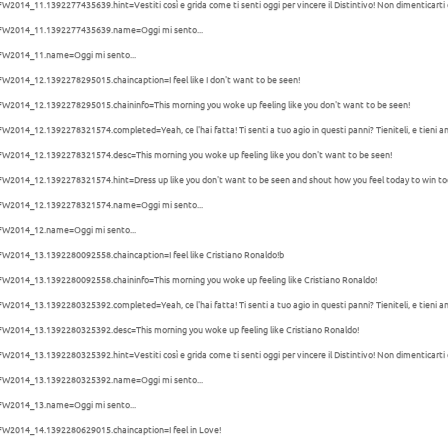
W2014_11.1392277435639.hint=Vestiti così e grida come ti senti oggi per vincere il Distintivo! Non dimenticarti 
FW2014_11.1392277435639.name=Oggi mi sento...
FW2014_11.name=Oggi mi sento...
W2014_12.1392278295015.chaincaption=I feel like I don't want to be seen!
W2014_12.1392278295015.chaininfo=This morning you woke up feeling like you don't want to be seen!
W2014_12.1392278321574.completed=Yeah, ce l'hai fatta! Ti senti a tuo agio in questi panni? Tieniteli, e tieni anch
FW2014_12.1392278321574.desc=This morning you woke up feeling like you don't want to be seen!
W2014_12.1392278321574.hint=Dress up like you don't want to be seen and shout how you feel today to win to
FW2014_12.1392278321574.name=Oggi mi sento...
FW2014_12.name=Oggi mi sento...
FW2014_13.1392280092558.chaincaption=I feel like Cristiano Ronaldo!b
FW2014_13.1392280092558.chaininfo=This morning you woke up feeling like Cristiano Ronaldo!
W2014_13.1392280325392.completed=Yeah, ce l'hai fatta! Ti senti a tuo agio in questi panni? Tieniteli, e tieni anch
FW2014_13.1392280325392.desc=This morning you woke up feeling like Cristiano Ronaldo!
W2014_13.1392280325392.hint=Vestiti così e grida come ti senti oggi per vincere il Distintivo! Non dimenticarti 
FW2014_13.1392280325392.name=Oggi mi sento...
FW2014_13.name=Oggi mi sento...
FW2014_14.1392280629015.chaincaption=I feel in Love!