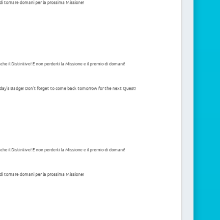
di tornare domani per la prossima Missione!
e il Distintivo! E non perderti la Missione e il premio di domani!
day's Badge! Don't forget to come back tomorrow for the next Quest!
e il Distintivo! E non perderti la Missione e il premio di domani!
di tornare domani per la prossima Missione!