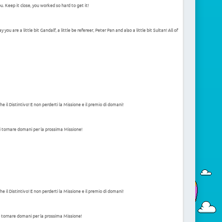
 Keep it close, you worked so hard to get it!
re a little bit Gandalf, a little be refereer, Peter Pan and also a little bit Sultan! All of
 il Distintivo! E non perderti la Missione e il premio di domani!
i tornare domani per la prossima Missione!
 il Distintivo! E non perderti la Missione e il premio di domani!
i tornare domani per la prossima Missione!