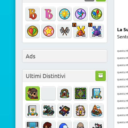
La S
Sento
quests.H
Ads
quests.H
quests.HF
quests.H
Ultimi Distintivi
quests.HF
quests.H
quests.H
quests.H
quests.H
quests.HF
quests.H