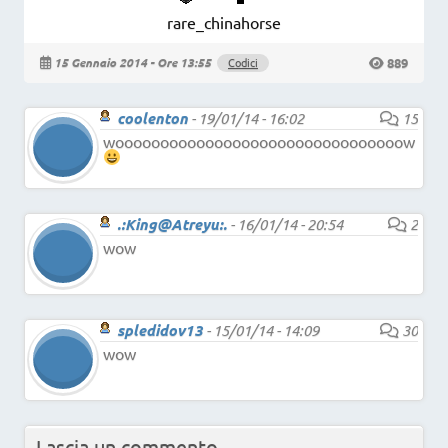
rare_chinahorse
889
15 Gennaio 2014 - Ore 13:55
Codici
coolenton
-
19/01/14 - 16:02
15
woooooooooooooooooooooooooooooooow
.:King@Atreyu:.
-
16/01/14 - 20:54
2
wow
spledidov13
-
15/01/14 - 14:09
30
wow
Lascia un commento