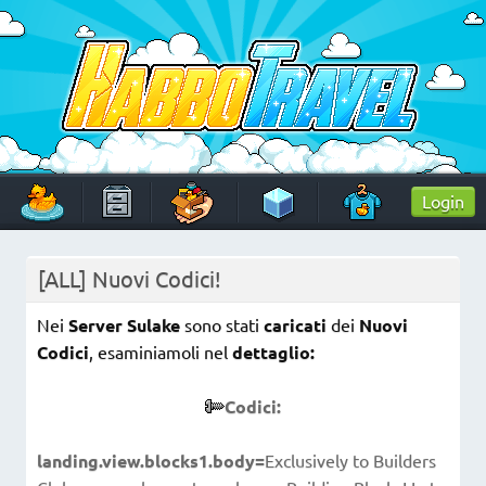
Skip
to
content
HabboTravel
Un viaggio di pixel!
Login
[ALL] Nuovi Codici!
Nei
Server Sulake
sono stati
caricati
dei
Nuovi
Codici
, esaminiamoli nel
dettaglio:
Codici:
landing.view.blocks1.body=
Exclusively to Builders