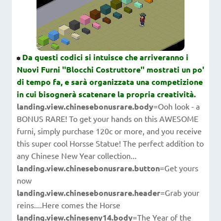
Da questi codici si intuisce che arriveranno i
Nuovi Furni ''Blocchi Costruttore'' mostrati un po'
di tempo fa, e sarà organizzata una competizione
in cui bisognerà scatenare la propria creatività.
landing.view.chinesebonusrare.body
=Ooh look - a
BONUS RARE! To get your hands on this AWESOME
furni, simply purchase 120c or more, and you receive
this super cool Horsse Statue! The perfect addition to
any Chinese New Year collection...
landing.view.chinesebonusrare.button
=Get yours
now
landing.view.chinesebonusrare.header
=Grab your
reins....Here comes the Horse
landing.view.chineseny14.body
=The Year of the