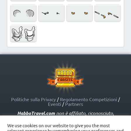
Politiche sulla Privacy
/
Regolamento Competizioni
/
Eventi
/
Partners
HabboTravel.com
non è affiliato, riconosciuto,
sponsorizzato o approvato da Sulake Corporation Oy o
dalle società affiliate. HabboTravel.com può servirsi di
We use cookies on our website to give you the most
marchi registrati e altre proprietà intellettuali di Habbo
relevant experience by remembering your preferences and