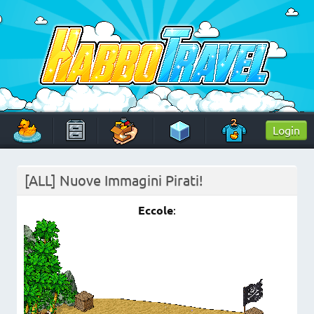
Skip
to
content
HabboTravel
Un viaggio di pixel!
Login
[ALL] Nuove Immagini Pirati!
Eccole
: