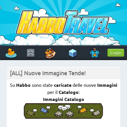
Skip
to
content
HabboTravel
Un viaggio di pixel!
Login
[ALL] Nuove Immagine Tende!
Su
Habbo
sono state
caricate
delle nuove
Immagini
per il
Catalogo
:
Immagini Catalogo