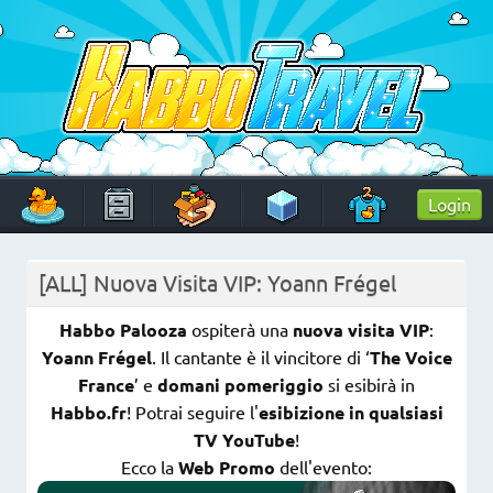
Skip
to
content
HabboTravel
Un viaggio di pixel!
Login
[ALL] Nuova Visita VIP: Yoann Frégel
Habbo Palooza
ospiterà una
nuova visita VIP
:
Yoann Frégel
. Il cantante è il vincitore di ‘
The Voice
France
’ e
domani pomeriggio
si esibirà in
Habbo.fr
! Potrai seguire l'
esibizione in qualsiasi
TV YouTube
!
Ecco la
Web Promo
dell'evento: