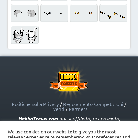
Politiche sulla Privacy
/
Regolamento Competizioni
/
Eventi
/
Partners
HabboTravel.com
non è affiliato, riconosciuto,
sponsorizzato o approvato da Sulake Corporation Oy o
dalle società affiliate. HabboTravel.com può servirsi di
We use cookies on our website to give you the most
marchi registrati e altre proprietà intellettuali di Habbo
relevant experience by remembering your preferences and