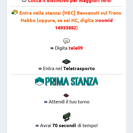
Clicca il distintivo per maggiori info!
Entra nella stanza: [HEC] Benvenuti sul Treno
Habbo (oppure, se sei HC, digita
:roomid
14933882
)
Digita
tele09
Entra nel
Teletrasporto
Attendi il tuo turno
Avrai
70 secondi
di tempo!