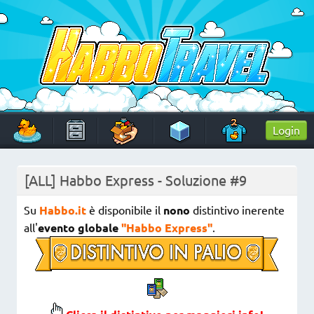
Skip
to
content
HabboTravel
Un viaggio di pixel!
Login
[ALL] Habbo Express - Soluzione #9
Su
Habbo.it
è disponibile il
nono
distintivo inerente
all'
evento globale
"Habbo Express"
.