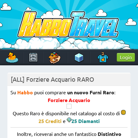
Skip
to
content
HabboTravel
Un viaggio di pixel!
Login
[ALL] Forziere Acquario RARO
Su
Habbo
puoi comprare
un nuovo Furni Raro
:
Forziere Acquario
Questo Raro è disponibile nel catalogo al costo di
25 Crediti
e
25 Diamanti
Inoltre, riceverai anche un fantastico
Distintivo