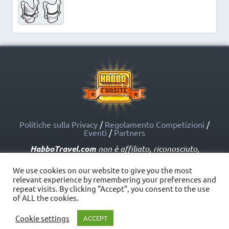
Politiche sulla Privacy
/
Regolamento Competizioni
/
Eventi
/
Partners
HabboTravel.com
non è affiliato, riconosciuto,
sponsorizzato o approvato da Sulake Corporation Oy o
dalle società affiliate. HabboTravel.com può servirsi di
We use cookies on our website to give you the most
marchi registrati e altre proprietà intellettuali di Habbo
relevant experience by remembering your preferences and
come indicato nelle Politiche sui Fansite.
repeat visits. By clicking “Accept”, you consent to the use
Copyright © HabboTravel (2012 - 2026) - V. 5.0
of ALL the cookies.
Cookie settings
ACCEPT