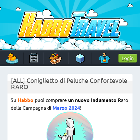
Skip
to
content
HabboTravel
Un viaggio di pixel!
Login
[ALL] Coniglietto di Peluche Confortevole
RARO
Su
Habbo
puoi comprare
un nuovo Indumento
Raro
della Campagna di
Marzo 2024
!