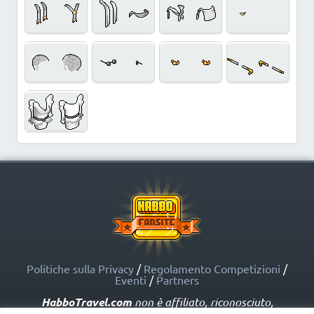
Politiche sulla Privacy
/
Regolamento Competizioni
/
Eventi
/
Partners
HabboTravel.com
non è affiliato, riconosciuto,
sponsorizzato o approvato da Sulake Corporation Oy o