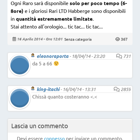
Ogni Raro sarà disponibile
solo per poco tempo (6-
8ore)
e i gloriosi Rari LTD Habberge sono disponibili
in
quantità estremamente limitate
.
Stai attento all'orologio... tic tac... tic tac...
367
16 Aprile 2014 - Ore 12:01
Senza categoria
eleonoraporta
-
18/04/14 - 23:20
731
da 5 a 66
king-itachi
-
16/04/14 - 13:31
2859
Chissà quanto costeranno <.<
Lascia un commento
Devi essere
connesso
per inviare un commento.