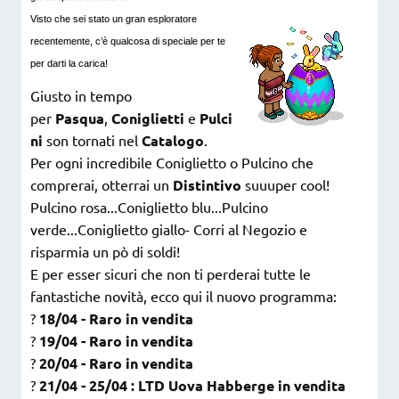
Visto che sei stato un gran esploratore
recentemente, c’è qualcosa di speciale per te
per darti la carica!
Giusto in tempo
per
Pasqua
,
Coniglietti
e
Pulci
ni
son tornati nel
Catalogo
.
Per ogni incredibile Coniglietto o Pulcino che
comprerai, otterrai un
Distintivo
suuuper cool!
Pulcino rosa...Coniglietto blu...Pulcino
verde...Coniglietto giallo- Corri al Negozio e
risparmia un pò di soldi!
E per esser sicuri che non ti perderai tutte le
fantastiche novità, ecco qui il nuovo programma:
?
18/04 - Raro in vendita
?
19/04 - Raro in vendita
?
20/04 - Raro in vendita
?
21/04 - 25/04 : LTD Uova Habberge in vendita