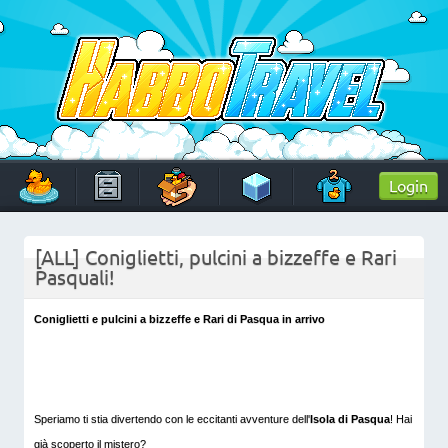
Skip
to
content
HabboTravel
Un viaggio di pixel!
Login
[ALL] Coniglietti, pulcini a bizzeffe e Rari
Pasquali!
Coniglietti e pulcini a bizzeffe e Rari di Pasqua in arrivo
Speriamo ti stia divertendo con le eccitanti avventure dell'
Isola di Pasqua
! Hai
già scoperto il mistero?