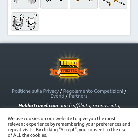
Politiche sulla Privacy
/
Regolamento Competizioni
/
Eventi
/
Partners
HabboTravel.com
non è affiliato, riconosciuto,
sponsorizzato o approvato da Sulake Corporation Oy o
dalle società affiliate. HabboTravel.com può servirsi di
We use cookies on our website to give you the most
marchi registrati e altre proprietà intellettuali di Habbo
relevant experience by remembering your preferences and
come indicato nelle Politiche sui Fansite.
repeat visits. By clicking “Accept”, you consent to the use
Copyright © HabboTravel (2012 - 2026) - V. 5.0
of ALL the cookies.