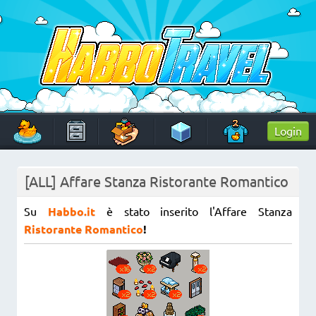
Skip
to
content
HabboTravel
Un viaggio di pixel!
Login
[ALL] Affare Stanza Ristorante Romantico
Su
Habbo.it
è stato inserito l'Affare Stanza
Ristorante Romantico
!