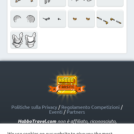
Politiche sulla Privacy
/
Regolamento Competizioni
/
Eventi
/
Partners
HabboTravel.com
non è affiliato, riconosciuto,
sponsorizzato o approvato da Sulake Corporation Oy o
dalle società affiliate. HabboTravel.com può servirsi di
We use cookies on our website to give you the most