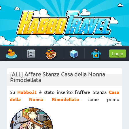
Skip
to
content
HabboTravel
Un viaggio di pixel!
Login
[ALL] Affare Stanza Casa della Nonna
Rimodellata
Su
Habbo.it
è stato inserito l'Affare Stanza
Casa
della Nonna Rimodellato
come primo