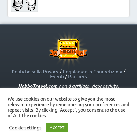
Politiche sulla Privacy
/
Regolamento Competizioni
/
Eventi
/
Partners
HabboTravel.com
non è affiliato, riconosciuto,
sponsorizzato o approvato da Sulake Corporation Oy o
dalle società affiliate. HabboTravel.com può servirsi di
We use cookies on our website to give you the most
marchi registrati e altre proprietà intellettuali di Habbo
relevant experience by remembering your preferences and
come indicato nelle Politiche sui Fansite.
repeat visits. By clicking “Accept”, you consent to the use
Copyright © HabboTravel (2012 - 2026) - V. 5.0
of ALL the cookies.
Cookie settings
ACCEPT