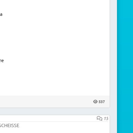
a
re
537
15
T SCHEISSE