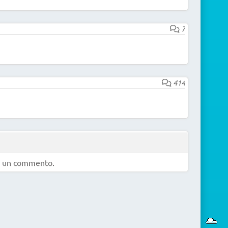
7
414
e un commento.