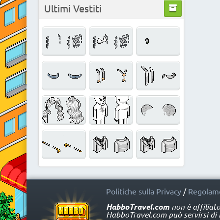
Ultimi Vestiti
Politiche sulla Privacy
/
Regolame
HabboTravel.com
non è affiliat
HabboTravel.com può servirsi di ma