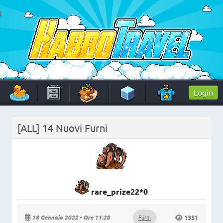
Skip
to
content
HabboTravel
Un viaggio di pixel!
Login
[ALL] 14 Nuovi Furni
rare_prize22*0
18 Gennaio 2022 - Ore 11:20
Furni
1351