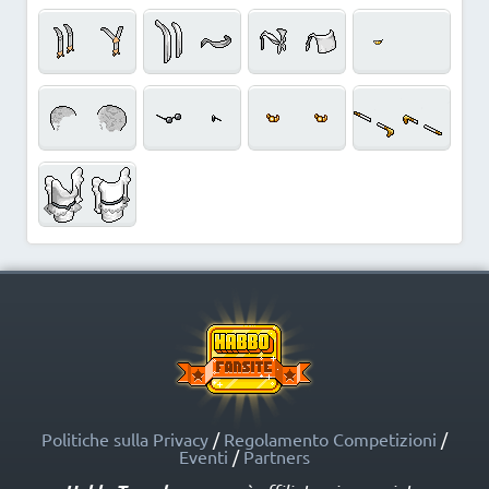
Politiche sulla Privacy
/
Regolamento Competizioni
/
Eventi
/
Partners