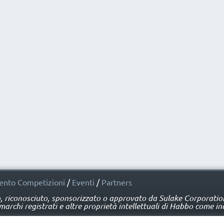
nto Competizioni
/
Eventi
/
Partners
o, riconosciuto, sponsorizzato o approvato da Sulake Corporation 
rchi registrati e altre proprietà intellettuali di Habbo come ind