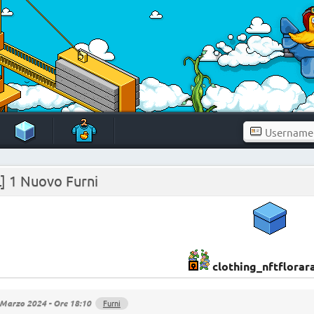
L] 1 Nuovo Furni
clothing_nftflorar
Marzo 2024 - Ore 18:10
Furni