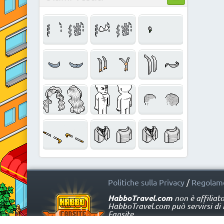
Politiche sulla Privacy
/
Regolame
HabboTravel.com
non è affiliat
HabboTravel.com può servirsi di ma
Fansite.