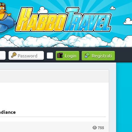
Registrati
adiance
755