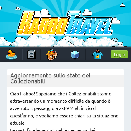
Skip
to
content
HabboTravel
Un viaggio di pixel!
Login
Aggiornamento sullo stato dei
Collezionabili
Ciao Habbo! Sappiamo che i Collezionabili stanno
attraversando un momento difficile da quando è
avvenuto il passaggio a zkEVM all'inizio di
quest'anno, e vogliamo essere chiari sulla situazione
attuale.
Le parti fondamentali dell'esperienza dei