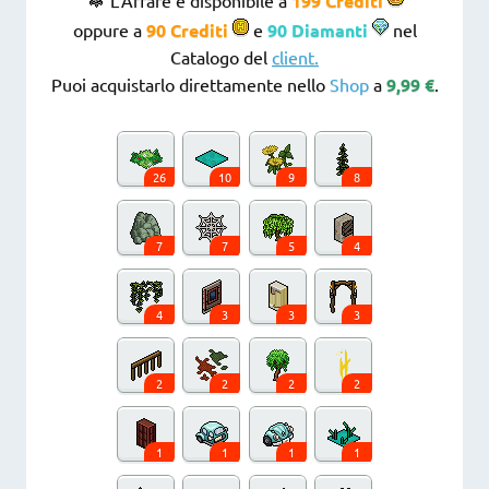
199 Crediti
oppure a
90 Crediti
e
90 Diamanti
nel
Catalogo del
client.
Puoi acquistarlo direttamente nello
Shop
a
9,99 €
.
26
10
9
8
7
7
5
4
4
3
3
3
2
2
2
2
1
1
1
1