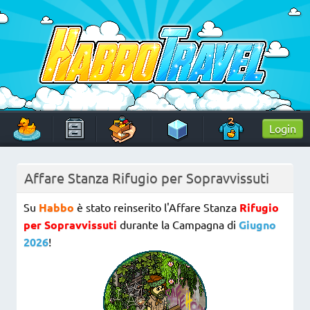
Skip
to
content
HabboTravel
Un viaggio di pixel!
Login
Affare Stanza Rifugio per Sopravvissuti
Su
Habbo
è stato reinserito l'Affare Stanza
Rifugio
per Sopravvissuti
durante la Campagna di
Giugno
2026
!