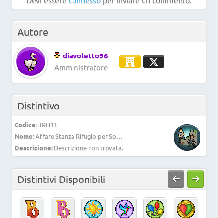
Devi essere
connesso
per inviare un commento.
Autore
diavoletto96
Amministratore
Distintivo
Codice:
JRH13
Nome:
Affare Stanza Rifugio per Sopravvissuti
Descrizione:
Descrizione non trovata.
Distintivi Disponibili