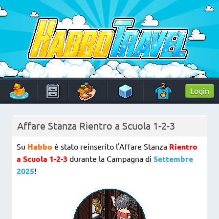
Skip
to
content
HabboTravel
Un viaggio di pixel!
Login
Affare Stanza Rientro a Scuola 1-2-3
Su
Habbo
è stato reinserito l'Affare Stanza
Rientro
a Scuola 1-2-3
durante la Campagna di
Settembre
2025
!