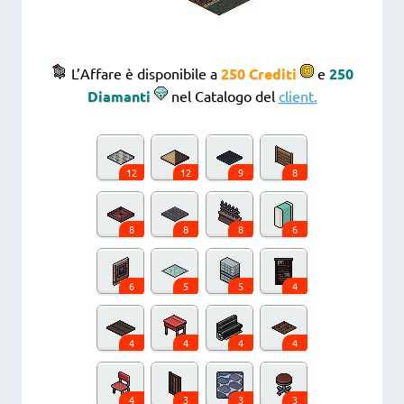
L’Affare è disponibile a
250 Crediti
e
250
Diamanti
nel Catalogo del
client.
12
12
9
8
8
8
8
6
6
5
5
4
4
4
4
4
4
3
3
3