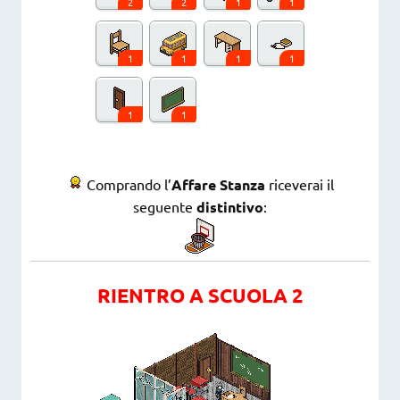
2
2
1
1
1
1
1
1
1
1
Comprando l’
Affare Stanza
riceverai il
seguente
distintivo
:
RIENTRO A SCUOLA 2