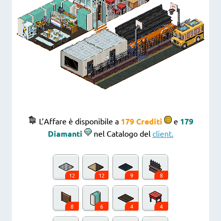
L’Affare è disponibile a
179 Crediti
e
179
Diamanti
nel Catalogo del
client.
12
12
9
8
8
6
4
4