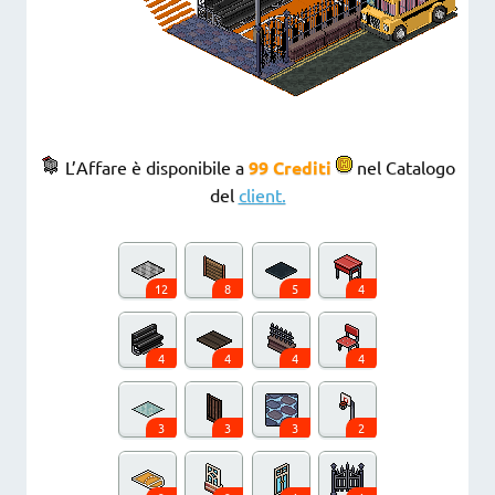
L’Affare è disponibile a
99 Crediti
nel Catalogo
del
client.
12
8
5
4
4
4
4
4
3
3
3
2