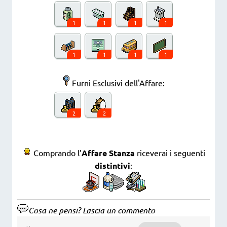
1
1
1
1
1
1
1
1
Furni Esclusivi dell'Affare:
2
2
Comprando l’
Affare Stanza
riceverai i seguenti
distintivi
:
Cosa ne pensi? Lascia un commento