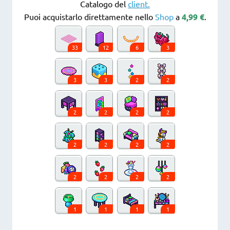
Catalogo del
client.
Puoi acquistarlo direttamente nello
Shop
a
4,99 €
.
33
12
6
3
3
3
2
2
2
2
2
2
2
2
2
2
2
2
2
2
1
1
1
1