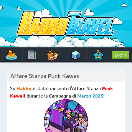
Skip
to
content
HabboTravel
Un viaggio di pixel!
Login
Affare Stanza Punk Kawaii
Su
Habbo
è stato reinserito l'Affare Stanza
Punk
Kawaii
durante la Campagna di
Marzo 2025
!