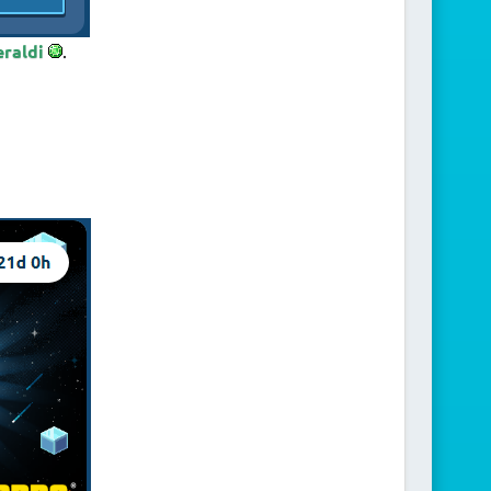
eraldi
.