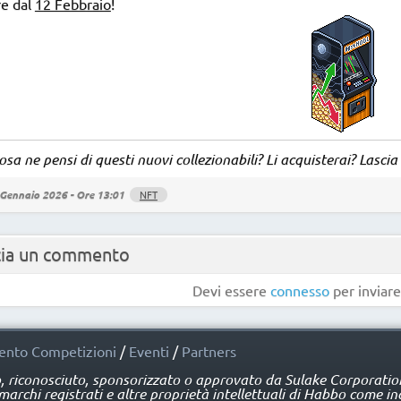
re dal
12 Febbraio
!
sa ne pensi di questi nuovi collezionabili? Li acquisterai? Lasc
Gennaio 2026 - Ore 13:01
NFT
cia un commento
Devi essere
connesso
per inviar
nto Competizioni
/
Eventi
/
Partners
o, riconosciuto, sponsorizzato o approvato da Sulake Corporation 
rchi registrati e altre proprietà intellettuali di Habbo come ind