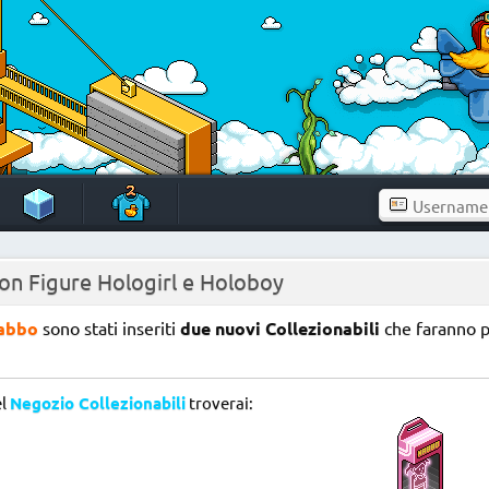
ion Figure Hologirl e Holoboy
abbo
sono stati inseriti
due nuovi Collezionabili
che faranno p
l
Negozio Collezionabili
troverai: