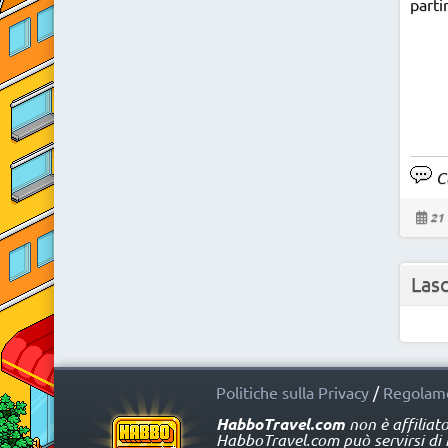
parti
Co
21 
Las
Politiche sulla Privacy
/
Regolame
HabboTravel.com
non è affiliat
HabboTravel.com può servirsi di ma