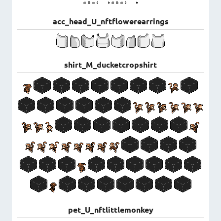
acc_head_U_nftflowerearrings
shirt_M_ducketcropshirt
pet_U_nftlittlemonkey