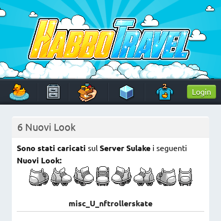
Skip
to
content
HabboTravel
Un viaggio di pixel!
Login
6 Nuovi Look
Sono stati caricati
sul
Server Sulake
i seguenti
Nuovi Look:
misc_U_nftrollerskate